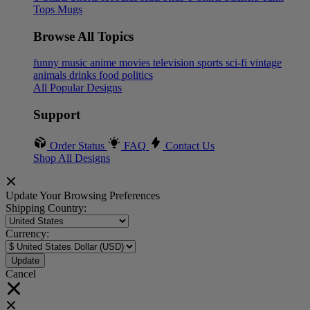
Tops
Mugs
Browse All Topics
funny
music
anime
movies
television
sports
sci-fi
vintage
animals
drinks
food
politics
All Popular Designs
Support
Order Status
FAQ
Contact Us
Shop All Designs
Update Your Browsing Preferences
Shipping Country:
Currency:
Cancel