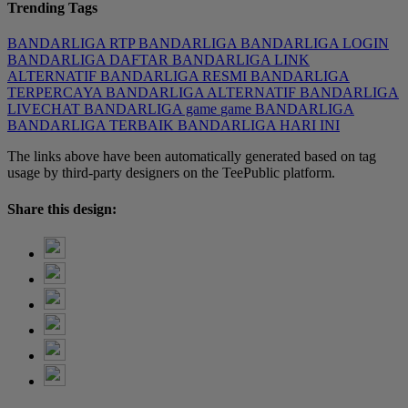
Trending Tags
BANDARLIGA
RTP BANDARLIGA
BANDARLIGA LOGIN
BANDARLIGA DAFTAR
BANDARLIGA LINK
ALTERNATIF
BANDARLIGA RESMI
BANDARLIGA
TERPERCAYA
BANDARLIGA ALTERNATIF
BANDARLIGA
LIVECHAT
BANDARLIGA game
game BANDARLIGA
BANDARLIGA TERBAIK
BANDARLIGA HARI INI
The links above have been automatically generated based on tag
usage by third-party designers on the TeePublic platform.
Share this design: