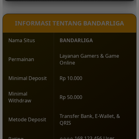
pilihan permainan yang lengkap, serta konsep
hiburan yang santai sehingga pemain dapat
menikmati setiap putaran permainan dengan lebih
menyenangkan.
INFORMASI TENTANG BANDARLIGA
Nama Situs
BANDARLIGA
Layanan Gamers & Game
Permainan
Online
Minimal Deposit
Rp 10.000
Minimal
Rp 50.000
Withdraw
Transfer Bank, E-Wallet, &
Metode Deposit
QRIS
⭐⭐⭐⭐ 168,123,456 User
Rating