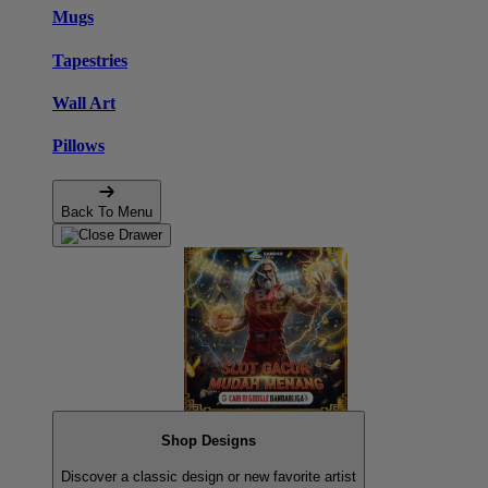
Mugs
Tapestries
Wall Art
Pillows
Back To Menu
Shop Designs
Discover a classic design or new favorite artist