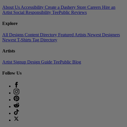
About Us
Accessibility
Create a Dashery Store
Careers
Hire an
Artist
Social Responsibility
TeePublic Reviews
Explore
All Designs
Content Directory
Featured Artists
Newest Designers
Newest T-Shirts
Tag Directory
Artists
Artist Signup
Design Guide
TeePublic Blog
Follow Us