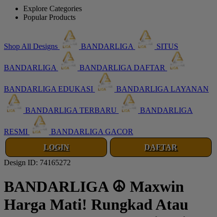
Explore Categories
Popular Products
Shop All Designs
BANDARLIGA
SITUS
BANDARLIGA
BANDARLIGA DAFTAR
BANDARLIGA EDUKASI
BANDARLIGA LAYANAN
BANDARLIGA TERBARU
BANDARLIGA
RESMI
BANDARLIGA GACOR
LOGIN
DAFTAR
Design ID: 74165272
BANDARLIGA ☮︎ Maxwin
Harga Mati! Rungkad Atau